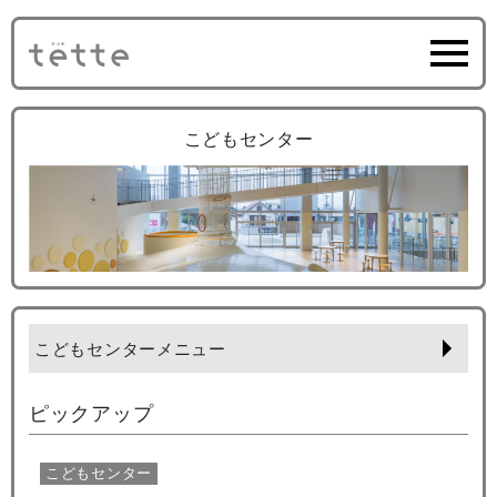
こどもセンター
こどもセンターメニュー
ピックアップ
こどもセンター