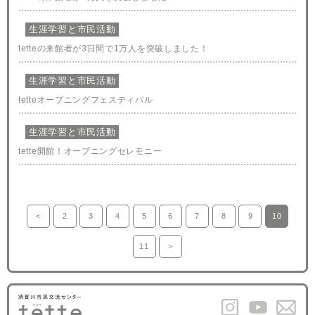
生涯学習と市民活動
tetteの来館者が3日間で1万人を突破しました！
生涯学習と市民活動
tetteオープニングフェスティバル
生涯学習と市民活動
tette開館！オープニングセレモニー
投
<
2
3
4
5
6
7
8
9
10
前のペ
ページ
ページ
ページ
ページ
ページ
ページ
ページ
ページ
ページ
稿
ージへ
へ
へ
へ
へ
へ
へ
へ
へ
へ
11
>
の
ページ
次のペ
ナ
へ
ージへ
ビ
ゲ