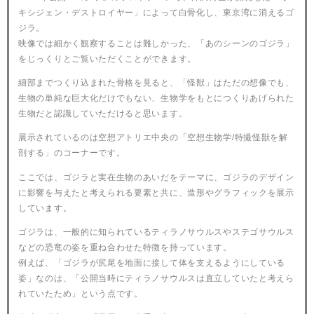
キシジェン・デストロイヤー」によって白骨化し、東京湾に消えるゴ
ジラ。
映像では細かく観察することは難しかった、「あのシーンのゴジラ」
をじっくりとご覧いただくことができます。
細部までつくり込まれた骨格を見ると、「怪獣」はただの想像でも、
生物の単純な巨大化だけでもない、生物学をもとにつくりあげられた
生物だと認識していただけると思います。
展示されているのは空想アトリエ中央の「空想生物学/特撮怪獣を解
剖する」のコーナーです。
ここでは、ゴジラと実在生物のあいだをテーマに、ゴジラのデザイン
に影響を与えたと考えられる要素と共に、造形やグラフィックを展示
しています。
ゴジラは、一般的に知られているティラノサウルスやステゴサウルス
などの恐竜の姿を重ね合わせた特徴を持っています。
例えば、「ゴジラが尻尾を地面に接して体を支えるようにしている
姿」なのは、「公開当時にティラノサウルスは直立していたと考えら
れていたため」という点です。