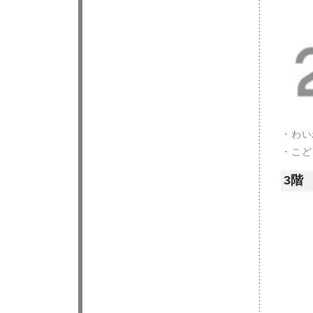
・わい
・こど
3階