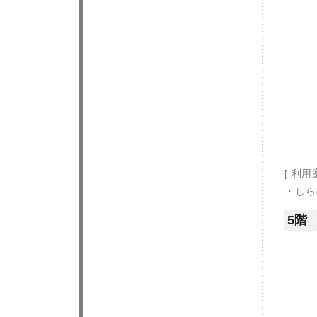
[
利用
・し
5階