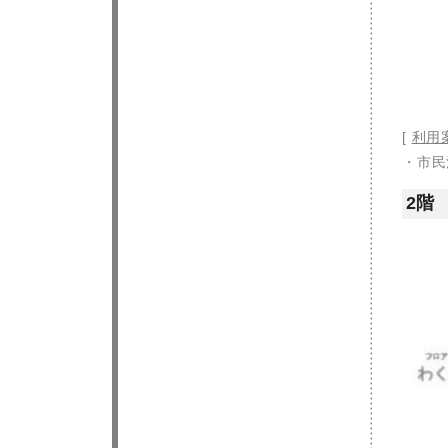
[
利用
・市民
2階