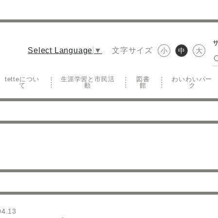
文字サイズ
Select Language
▼
小
中
大
tetteについ
生涯学習と市民活
図書
わいわいパー
て
動
館
ク
04.13