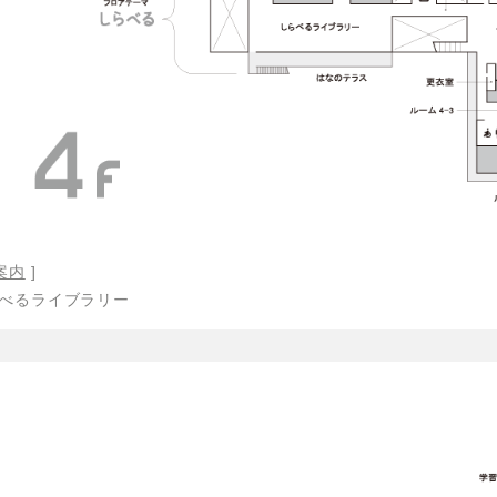
案内
]
らべるライブラリー