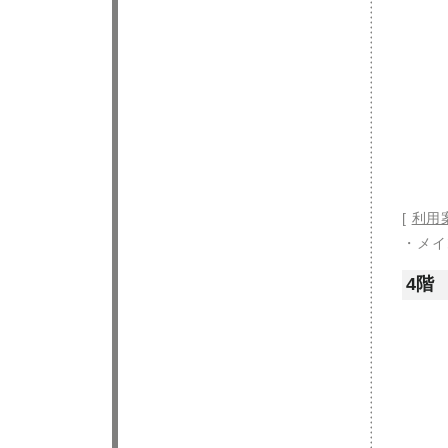
[
利用
・メ
4階