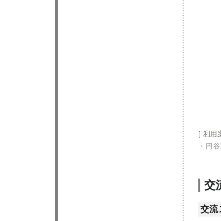
[
利用
・円谷
交
交流