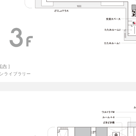
案内
]
インライブラリー