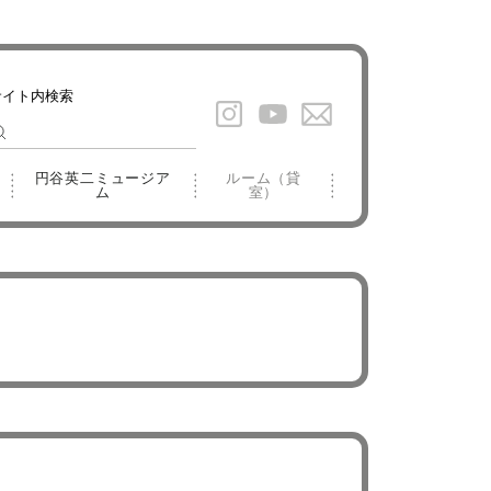
円谷英二ミュージア
ルーム（貸
ム
室）