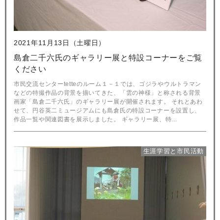
2021年11月13日（土曜日）
島倉二千六氏のギャラリー展と特設コーナーをご覧
ください
市民交流センターtetteのルーム１－１では、ゴジラやウルトラマン
などの特撮作品の背景を描いてきた、「雲の神様」と称される背景
画家「島倉二千六氏」のギャラリー展が開催されます。 それとあわ
せて、円谷英二ミュージアムにも島倉氏の特設コーナーを設置し、
作品一覧や関連図書を展示しました。 ギャラリー展、特...
生涯学習と市民活動