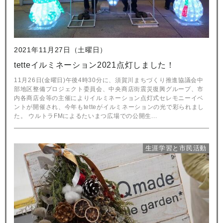
2021年11月27日（土曜日）
tetteイルミネーション2021点灯しました！
11月26日(金曜日)午後4時30分に、須賀川まちづくり推進協議会中
部地区整備プロジェクト委員会、中央商店街震災復興グループ、市
内各商店会等の主催によりイルミネーション点灯式セレモニーイベ
ントが開催され、今年もtetteがイルミネーションの光で彩られまし
た。 ウルトラFMによるたいまつ広場での公開生...
生涯学習と市民活動