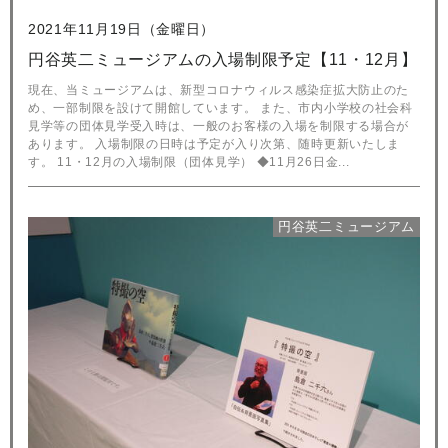
2021年11月19日（金曜日）
円谷英二ミュージアムの入場制限予定【11・12月】
現在、当ミュージアムは、新型コロナウィルス感染症拡大防止のた
め、一部制限を設けて開館しています。 また、市内小学校の社会科
見学等の団体見学受入時は、一般のお客様の入場を制限する場合が
あります。 入場制限の日時は予定が入り次第、随時更新いたしま
す。 11・12月の入場制限（団体見学） ◆11月26日金...
円谷英二ミュージアム