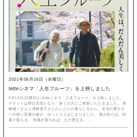
2021年06月16日（水曜日）
tetteシネマ「人生フルーツ」を上映しました
6月13日(日曜日)にtetteシネマ「人生フルーツ」を上映しました。
チケットは即日完売となり、多くの方にご来館いただきました。 津
崎修一さんと津崎英子さんのふたりの暮らし方から、本当の豊かさ
への深い思索の旅が、ゆっくりとはじまりました。 風が吹けば、枯
葉が落ちる。 枯葉が落ちれば、土が肥える。 ...