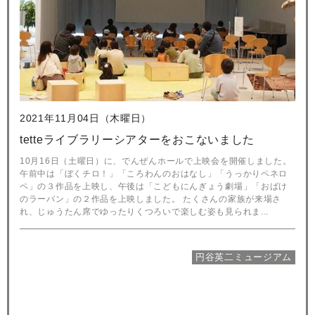
2021年11月04日（木曜日）
tetteライブラリーシアターをおこないました
10月16日（土曜日）に、でんぜんホールで上映会を開催しました。
午前中は「ぼくチロ！」「ころわんのおはなし」「うっかりペネロ
ペ」の３作品を上映し、午後は「こどもにんぎょう劇場」「おばけ
のラーバン」の２作品を上映しました。 たくさんの家族が来場さ
れ、じゅうたん席でゆったりくつろいで楽しむ姿も見られま...
円谷英二ミュージアム