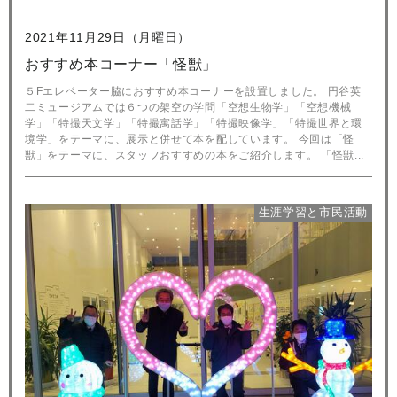
2021年11月29日（月曜日）
おすすめ本コーナー「怪獣」
５Fエレベーター脇におすすめ本コーナーを設置しました。 円谷英
二ミュージアムでは６つの架空の学問「空想生物学」「空想機械
学」「特撮天文学」「特撮寓話学」「特撮映像学」「特撮世界と環
境学」をテーマに、展示と併せて本を配しています。 今回は「怪
獣」をテーマに、スタッフおすすめの本をご紹介します。 「怪獣...
生涯学習と市民活動