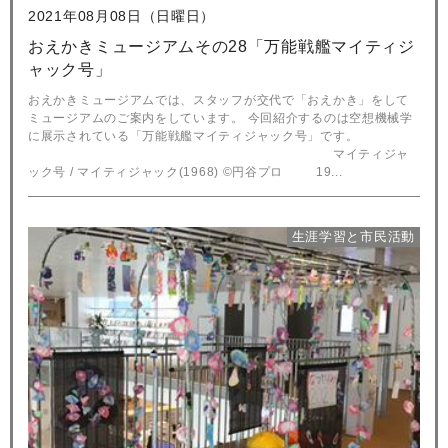
2021年08月08日（日曜日）
おえかきミュージアムその28「万能戦艦マイティジ
ャック号」
おえかきミュージアムでは、スタッフが交代で「おえかき」をして
ミュージアムのご案内をしています。 今回紹介するのは空想機械学
に展示されている「万能戦艦マイティジャック号」です。
マイティジャ
ック号 / マイティジャック(1968) ©円谷プロ 19...
生涯学習と市民活動