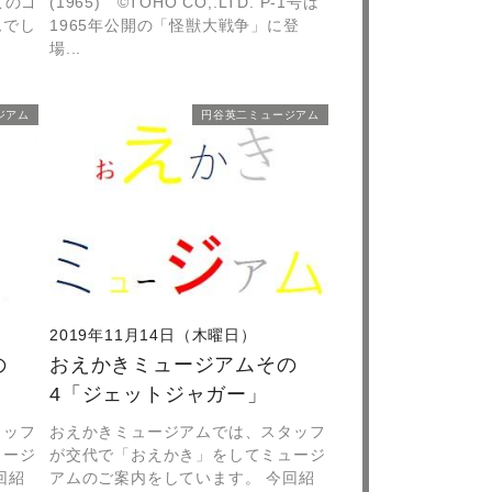
 このゴ
(1965) ©TOHO CO,.LTD. P‐1号は
ムでし
1965年公開の「怪獣大戦争」に登
場...
ジアム
円谷英二ミュージアム
2019年11月14日（木曜日）
の
おえかきミュージアムその
4「ジェットジャガー」
タッフ
おえかきミュージアムでは、スタッフ
ュージ
が交代で「おえかき」をしてミュージ
回紹
アムのご案内をしています。 今回紹