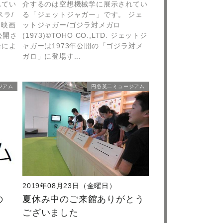
れてい
介するのは空想機械学に展示されてい
スラ/
る「ジェットジャガー」です。 ジェ
. 映画
ットジャガー/ゴジラ対メガロ
公開さ
(1973)©TOHO CO.,LTD. ジェットジ
給によ
ャガーは1973年公開の「ゴジラ対メ
ガロ」に登場す...
ジアム
円谷英二ミュージアム
2019年08月23日（金曜日）
の
夏休み中のご来館ありがとう
ございました