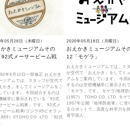
20年05月28日（木曜日）
2020年05月18日（月曜日）
えかきミュージアムその
おえかきミュージアムそ
「92式メーサービーム戦
12「モゲラ」
」
おえかきミュージアムでは、ス
が交代で「おえかき」をしてミ
和2年8月12日一部修正 おえかき
アムをご案内しています。 今回
ージアムでは、スタッフが交代で
するのは空想機械学に展示され
えかき」をしてミュージアムをご
「モゲラ」です。 モゲラ/地球
しています。 今回紹介するのは
(1957) TOHO CO,.LTD. モ
機械学に展示されている「92式
1957年公開『地球防衛軍』に登
サービーム戦車」です。 92式メ
るロボットで、高度な科学力を
ービーム戦車/ゴジラVSビオラン
遊宇宙人...
989）©TOHO CO.,LTD 「92式
..