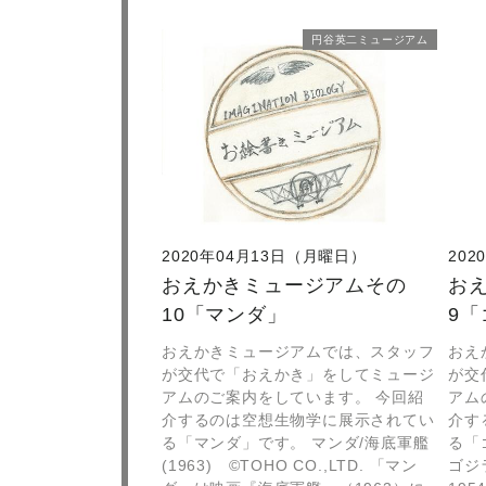
円谷英二ミュージアム
2020年04月13日（月曜日）
20
おえかきミュージアムその
お
10「マンダ」
9
おえかきミュージアムでは、スタッフ
おえ
が交代で「おえかき」をしてミュージ
が交
アムのご案内をしています。 今回紹
アム
介するのは空想生物学に展示されてい
介す
る「マンダ」です。 マンダ/海底軍艦
る「
(1963) ©TOHO CO.,LTD. 「マン
ゴジラ