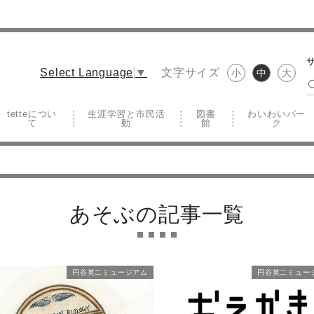
文字サイズ
Select Language
▼
小
中
大
tetteについ
生涯学習と市民活
図書
わいわいパー
て
動
館
ク
あそぶの記事一覧
円谷英二ミュージアム
円谷英二ミュー