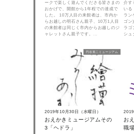
ークで楽しく遊んでくださる皆さまの
介す
おかげで、開館から1年程での達成で
いる
した。 10万人目の来館者は、市内か
ラン
らお越しの明石さん親子、10万1人目
ゴン)
の来館者は同じく市内からお越しのジ
ラゴ
ャレットさん親子です。...
シュタ
円谷英二ミュージアム
2019年10月30日（水曜日）
20
おえかきミュージアムその
お
3「ヘドラ」
職