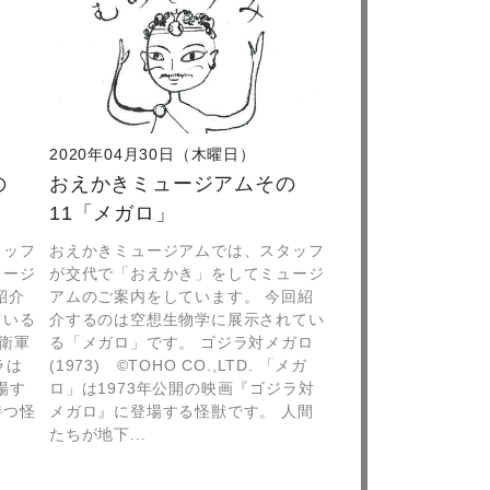
2020年04月30日（木曜日）
の
おえかきミュージアムその
11「メガロ」
タッフ
おえかきミュージアムでは、スタッフ
ュージ
が交代で「おえかき」をしてミュージ
紹介
アムのご案内をしています。 今回紹
ている
介するのは空想生物学に展示されてい
防衛軍
る「メガロ」です。 ゴジラ対メガロ
ゲラは
(1973) ©TOHO CO.,LTD. 「メガ
場す
ロ」は1973年公開の映画『ゴジラ対
持つ怪
メガロ』に登場する怪獣です。 人間
たちが地下...