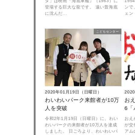
ダ」は映画『海底軍艦』（1963）に
19
登場する巨大な龍です。 遠い昔海底
ンで
に沈んだ...
ェン・
こどもセンター
2020年01月19日（日曜日）
20
わいわいパーク来館者が10万
お
人を突破
6
令和2年1月19日（日曜日）に、わい
おえ
わいパークの来館者が10万人を達成
が交
しました。 日ごろより、わいわいパ
アム