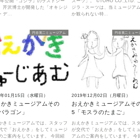
54年公開『ゴジラ』のラストシー
スーツ」。 ©TOHO CO.,LTD.
、芹沢博士が開発した「オキシジ
ジラ・スーツは、当ミュージア
デ...
か観られない特...
円谷英二ミュージアム
円谷英二ミュー
20年01月15日（水曜日）
2019年12月02日（月曜日）
えかきミュージアムその
おえかきミュージアムそ
「バラゴン」
5「モスラのたまご」
かきミュージアムでは、スタッフ
おえかきミュージアムでは、ス
代で「おえかき」をしてミュージ
が交代で「おえかき」をしてミ
のご案内をしています。 今回紹
アムのご案内をしています。 今