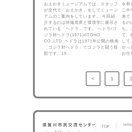
おえかきミュージアムでは、スタッフ
令和
が交代で「おえかき」をしてミュージ
二中
アムのご案内をしています。 今回紹
来て
介するのは特撮世界と環境学に展示さ
るの
れている「ヘドラ」です。 ヘドラ/ゴ
ち。
ジラ対ヘドラ(1971)©TOHO
て、
CO.,LTD. ヘドラは1971年公開の映画
して
「ゴジラ対ヘドラ」でゴジラと闘う怪
かっ
獣です。19...
お仕
投
<
1
前の
ペー
稿
の
ペー
ジへ
ナ
ジへ
ビ
ゲ
tet
TOP
ー