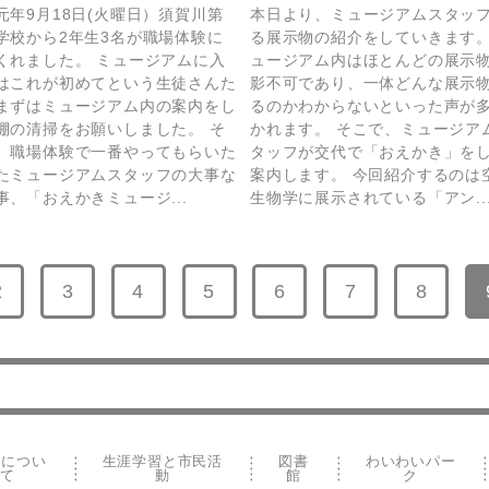
元年9月18日(火曜日）須賀川第
本日より、ミュージアムスタッ
学校から2年生3名が職場体験に
る展示物の紹介をしていきます。
くれました。 ミュージアムに入
ュージアム内はほとんどの展示
はこれが初めてという生徒さんた
影不可であり、一体どんな展示
まずはミュージアム内の案内をし
るのかわからないといった声が
棚の清掃をお願いしました。 そ
かれます。 そこで、ミュージア
、職場体験で一番やってもらいた
タッフが交代で「おえかき」を
たミュージアムスタッフの大事な
案内します。 今回紹介するのは
事、「おえかきミュージ...
生物学に展示されている「アン..
2
3
4
5
6
7
8
ペー
ペー
ペー
ペー
ペー
ペー
ペー
ジへ
ジへ
ジへ
ジへ
ジへ
ジへ
ジへ
teについ
生涯学習と市民活
図書
わいわいパー
て
動
館
ク