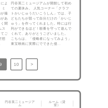
フによ
円谷英二ミュージアムが開館して初め
 ミ
ての夏休み。 人気コーナー「クラフ
物が撮
トかいじゅうだいこうしん」では、子
物があ
どもたちが競って自分だけの「かいじ
多く聞
ゅう」を作ってくれました。時には行
ムス
列ができるほど！順番を守って遊んで
してご
くれて、ありがとうございました。
空想
こちらは、「侵略者になってみよう」
.
東宝映画に実際にでできた侵...
9
10
>
ペー
ペー
次の
ジへ
ジへ
ペー
ジへ
円谷英二ミュージア
ルーム（貸
ム
室）