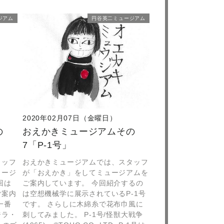
ジアム
円谷英二ミュージアム
2020年02月07日（金曜日）
の
おえかきミュージアムその
7「P-1号」
タッフ
おえかきミュージアムでは、スタッフ
ュージ
が「おえかき」をしてミュージアムを
回は
ご案内しています。 今回紹介するの
ご案内
は空想機械学に展示されているP-1号
一番
です。 さらしに木綿糸で花布巾風に
ジラ・
刺してみました。 P-1号/怪獣大戦争