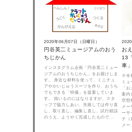
2020年06月07日（日曜日）
20
円谷英二ミュージアムのおう
お
ちじかん
13
車
インスタグラム企画「円谷英二ミュー
ジアムのおうちじかん」をお届けしま
※令
す。 身近な材料を使って、ミニチュ
ミュ
アやかいじゅうスーツを作り、おうち
「お
でもできる「特撮」を提案していま
案内
す。 拙いものにはなりますが、スタ
空想
ッフで協力しあい、失敗しては作り直
メー
し、取り直し、編集し直し。試行錯誤
ーサ
のうえ、ようやく完成したもので...
テ（1
メー.