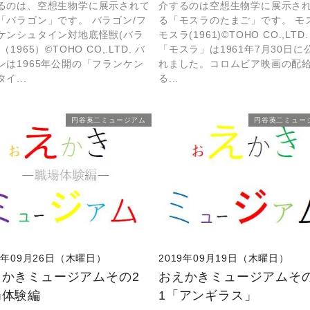
るのは、空想生物学に展示されて
介するのは空想生物学に展示さ
「バラゴン」です。 バラゴン/フ
る「モスラのたまご」です。 モ
ケンシュタイン対地底怪獣(バラ
モスラ(1961)©TOHO CO.,LTD
（1965）©TOHO CO,.LTD. バ
「モスラ」は1961年7月30日に
ンは1965年公開の「フランケン
れました。コロムビア映画の配
イ...
る...
円谷英二ミュージアム
円谷英二ミュー
19年09月26日（木曜日）
2019年09月19日（木曜日）
えかきミュージアムその2
おえかきミュージアムそ
場体験編
1「アンギラス」